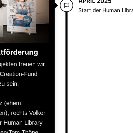
APRIL 2025
Start der Human Libr
ktförderung
ekten freuen wir
-Creation-Fund
u sein.
nz (ehem.
n), rechts Volker
er Human Library
sen/Tom Thöne