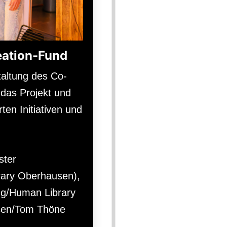
eation-Fund
altung des Co-
 das Projekt und
ten Initiativen und
ster
rary Oberhausen),
ng/Human Library
sen/Tom Thöne